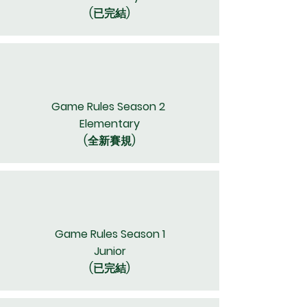
(已完結)
Game Rules Season 2
Elementary
(全新賽規)
Game Rules Season 1
Junior
​(已完結)