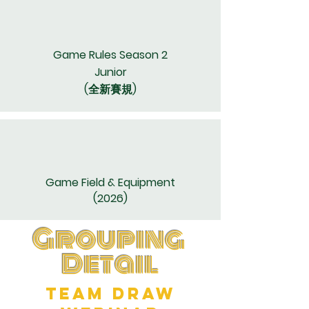
Game Rules Season 2
Junior
(全新賽規)
Game Field & Equipment​
(2026)
Grouping
​Detail
Team Draw