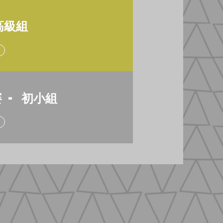
高級組
 -
初小
組