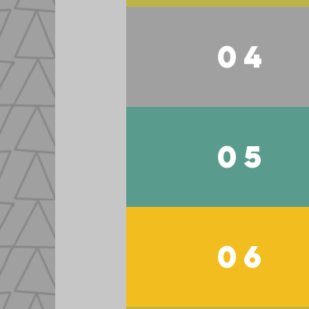
04
05
06