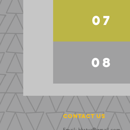
07
08
Contact Us
Email:
hkstya@gmail.com