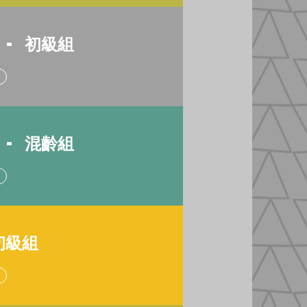
 -
初級
組
 - 混齡組
初級組