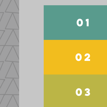
01
02
03