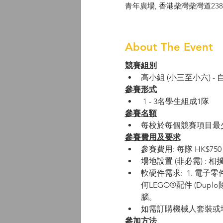
青年廣場, 香港柴灣柴灣道238
About The Event
競賽組別
高小組 (小三至小六) -
參賽形式
 1 - 3名學生組成1隊
參賽名額
每校於每個競賽項目最
參賽費用及要求
參賽費用: 每隊 HK$750
場地設置 (非必需) : 相
軟硬件需求:  1. 電子零
何LEGO®配件 (Dupl
腦。
如需訂購機械人套裝或
參加方法