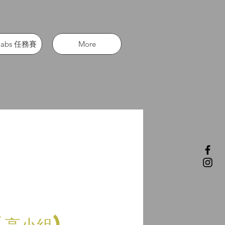
Labs 任務賽
More
(高小組)