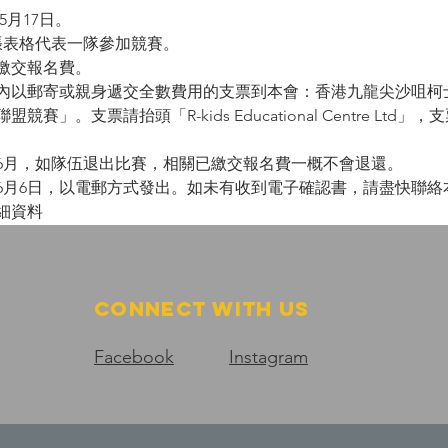
5月17日。
張表格代表一隊參加競賽。
繳交報名費。
內以郵寄或親身遞交全數費用的支票到本會：香港九龍尖沙咀柯士
賽」。支票請抬頭「R-kids Educational Centre Lt
年6月，如隊伍退出比賽，相關已繳交報名費一概不會退還。
年6月6日，以電郵方式發出。如未有收到電子確認書，請盡快聯絡
詳細資料
Connect with us
Facebook
Instagram