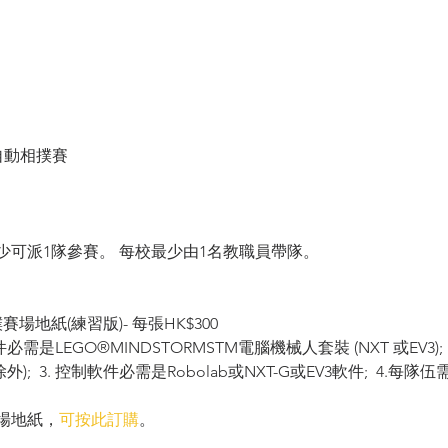
 自動相撲賽
少可派1隊參賽。 每校最少由1名教職員帶隊。
撲賽場地紙(練習版)- 每張HK$300
件必需是LEGO®MINDSTORMSTM電腦機械人套裝 (NXT 或EV3)
o除外);  3. 控制軟件必需是Robolab或NXT-G或EV3軟件;  4
場地紙，
可按此訂購
。