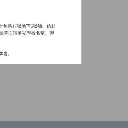
甸路17號地下5號舖。信封
d」，支票背面請填妥學校名稱、聯
本會。