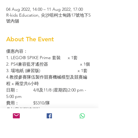
04 Aug 2022, 14:00 – 11 Aug 2022, 17:00
R-kids Education, 尖沙咀柯士甸路17號地下5
號內舖
About The Event
優惠內容：	
1. LEGO® SPIKE Prime 套裝 	x 1套
2. PS4兼容藍牙遙控器			x 1個
3. 場地紙 (練習版)			        x 1套
4.教授參賽隊伍製作競賽機械模型及競賽編
程­ x 兩堂共6小時
日期：	  4/8及11/8 (星期四)2:00 pm - 
5:00 pm
費用：	  $5310/隊
參加賽前訓練備註：
1. 必須自備手提電腦或平板電腦
2. 每校可供一位帶隊老師參與同學的訓練 (非
必要)