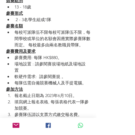
競賽組別
13 - 18歲
參賽形式
 2 - 3名學生組成1隊
參賽名額
每校可派隊伍不限每校可派隊伍不限，每
間學校或單位的名額會因應實際參賽隊數
而定。 每校最多由兩名教職員帶隊。
參賽費用及要求
參賽費用: 每隊 HK$880。
場地設置 : 請參閱賽規場地紙及場地設
置 
軟硬件需求:  請參閱賽規 。
每隊伍需自備競賽機械人及手提電腦。
參加方法
報名截止日期為 2023年6月10日。
填寫網上報名表格, 每張表格代表一隊參
加競賽。
參賽隊伍請以支票方式繳交報名費。
學校須於報名後一星期內以郵寄或親身遞
交全數費用的支票到本會：香港九龍尖沙
咀柯士甸路17號地下5號舖。信封面上註