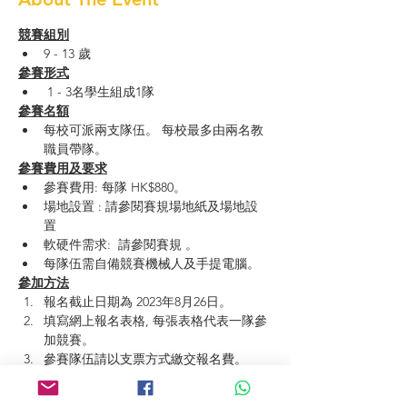
競賽組別
9 - 13 歲
參賽形式
 1 - 3名學生組成1隊
參賽名額
每校可派兩支隊伍。 每校最多由兩名教
職員帶隊。
參賽費用及要求
參賽費用: 每隊 HK$880。
場地設置 : 請參閱賽規場地紙及場地設
置 
軟硬件需求:  請參閱賽規 。
每隊伍需自備競賽機械人及手提電腦。
參加方法
報名截止日期為 2023年8月26日。
填寫網上報名表格, 每張表格代表一隊參
加競賽。
參賽隊伍請以支票方式繳交報名費。
學校須於報名後一星期內以郵寄或親身遞
交全數費用的支票到本會：香港九龍尖沙