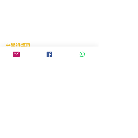
中學組獎項
- 接力賽 - 中學組： 冠軍及季軍 (R-kids 
Education)  
- 全自動相撲賽 - 中學組：冠軍 (嶺南衡
怡紀念中學) 
- 全自動相撲賽 - 中學組：亞軍 (高主教
書院)
- 全自動相撲賽 - 中學組：佳作 (喇沙書
院、聖公會林護紀念中學)