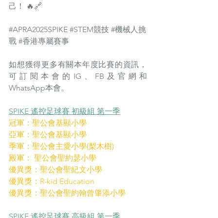
己！ 🔥🔗
#APRA2025SPIKE
#STEM競技
#機械人挑
戰
#香港專屬賽事
如想獲得更多有關本年度比賽的資訊，
可訂閱本會的IG、FB及官網和
WhatsApp本會。
SPIKE 遙控足球賽 初級組 第一季
冠軍：聖公會基顯小學
亞軍：聖公會基顯小學
季軍：聖公會主愛小學(梨木樹)
殿軍： 聖公會聖約瑟小學
優異獎：聖公會聖紀文小學
優異獎：R-kid Education
優異獎：聖公會聖約翰曾肇添小學
SPIKE 遙控足球賽 高級組 第一季