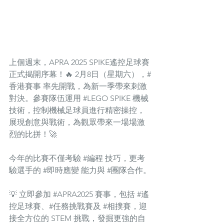
上個週末，APRA 2025 SPIKE遙控足球賽
正式揭開序幕！🔥 2月8日（星期六），#
香港賽事 率先開戰，為新一季帶來刺激
對決。參賽隊伍運用 
#LEGO
 SPIKE 機械
技術，控制機械足球員進行精密操控，
展現創意與戰術，為觀眾帶來一場場激
烈的比拼！🚀
今年的比賽不僅考驗 
#編程
 技巧，更考
驗選手的 
#即時應變
 能力與 
#團隊合作
。
💡 立即參加 
#APRA2025
 賽事，包括 
#遙
控足球賽
、#任務挑戰賽及 
#相撲賽
，迎
接全方位的 STEM 挑戰，發掘更強的自