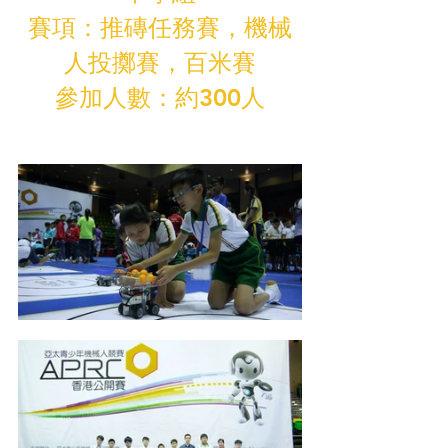
賽項：推磚任務賽，機械
人投擲賽，百米賽
參加人數：約300人