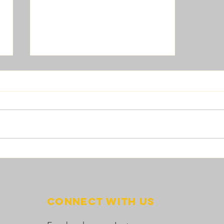
APRA 2026 香港相撲賽圓滿
結束！前四強參賽隊伍將獲邀
參加11月14日 APRA台灣國
際錦標賽！
Connect with us