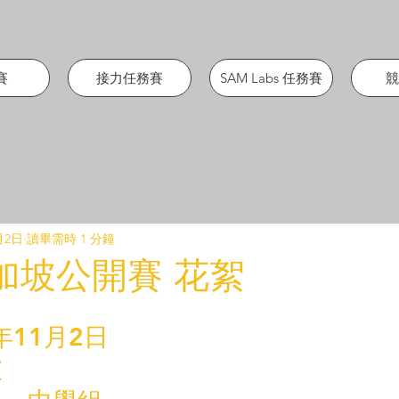
賽
接力任務賽
SAM Labs 任務賽
競
月2日
讀畢需時 1 分鐘
新加坡公開賽 花絮
年11月2日
坡