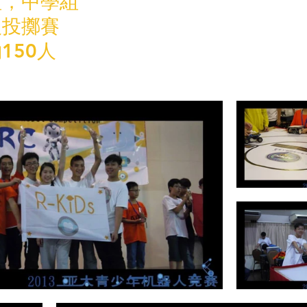
組，中學組
人投擲賽
150人