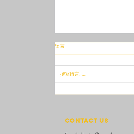
留言
撰寫留言......
APRA 2026 香港賽事圓滿結
束！音速行者接力任務賽及極
地堡壘任務賽前四強、SPIKE
遙控足球賽出線隊伍將直接代
Contact Us
表香港出戰台灣國際錦標賽！