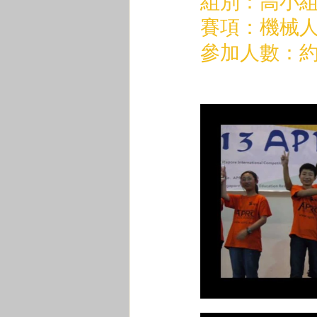
組別：高小
賽項：機械
參加人數：約