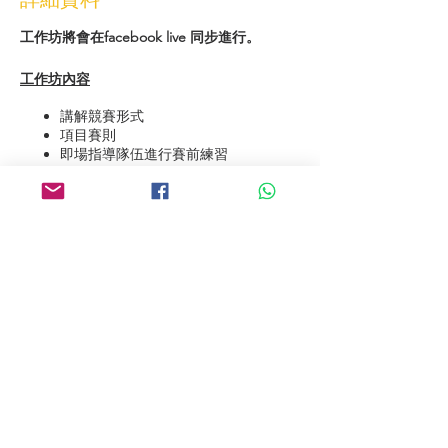
工作坊將會在facebook live 同步進行。
工作坊內容
講解競賽形式
項目賽則
即場指導隊伍進行賽前練習
教練Q&A
參加者
適合高小組及初中組
未參加或曾參加的帶隊老師和學生
練習套件
每隊需攜帶所需機械人套件及電腦
Contact Us