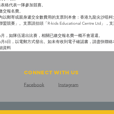
張表格代表一隊參加競賽。
繳交報名費。
內以郵寄或親身遞交全數費用的支票到本會：香港九龍尖沙咀柯士
賽」。支票請抬頭「R-kids Educational Centre Lt
年6月，如隊伍退出比賽，相關已繳交報名費一概不會退還。
年6月6日，以電郵方式發出。如未有收到電子確認書，請盡快聯絡
詳細資料
Connect with us
Facebook
Instagram