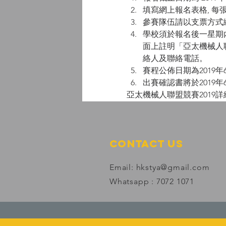
填寫網上報名表格, 每
參賽隊伍請以支票方式
學校須於報名後一星期
面上註明「亞太機械人聯盟競
絡人及聯絡電話。
賽程公佈日期為2019
出賽確認書將於2019
亞太機械人聯盟競賽2019
Contact Us
Email:
hkstya@gmail.com
Whatsapp : 7072 1071