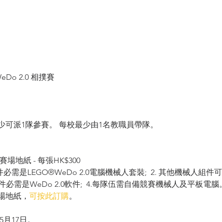
eDo 2.0 相撲賽
少可派1隊參賽。 每校最少由1名教職員帶隊。
賽場地紙 - 每張HK$300
零件必需是LEGO®WeDo 2.0電腦機械人套裝;  2. 其他機械人組件
 控制軟件必需是WeDo 2.0軟件;  4.每隊伍需自備競賽機械人及平板電腦
場地紙，
可按此訂購
。
5月17日。