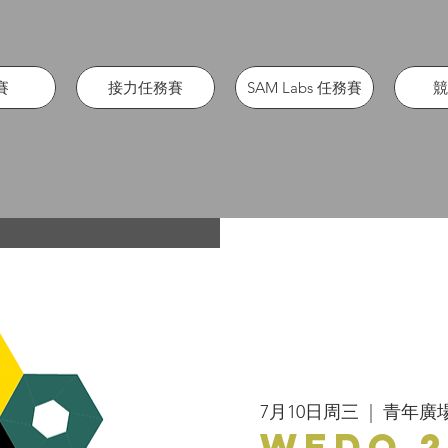
賽
接力任務賽
SAM Labs 任務賽
競
7月10日周三
  |  
青年廣
WeDo 2