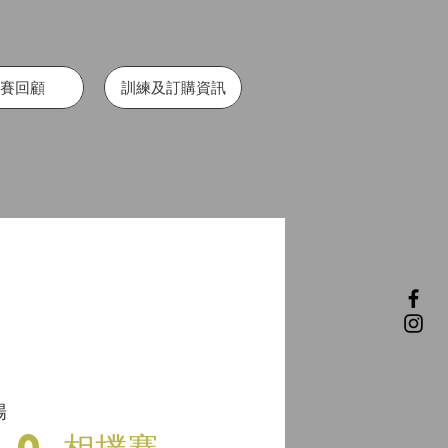
賽回顧
訓練及訂購資訊
場
.0 相撲賽