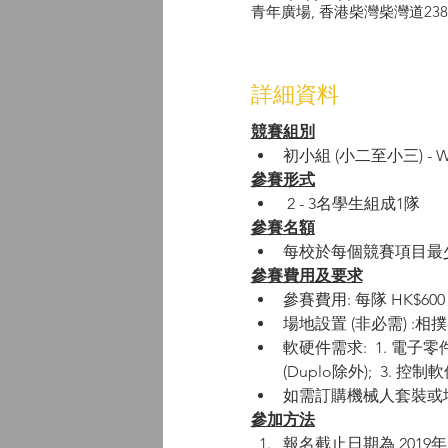
青年廣場, 香港柴灣柴灣道238
詳細資料
競賽組別
初小組 (小二至小三) - W
參賽形式
 2 - 3名學生組成1隊
參賽名額
每校於每個競賽項目最
參賽費用及要求
參賽費用: 每隊 HK$600
場地設置 (非必需) :相撲
軟硬件需求:  1. 電子
(Duplo除外);  3.
如需訂購機械人套裝或
參加方法
報名截止日期為 2019年