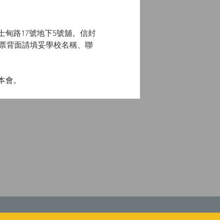
甸路17號地下5號舖。信封
d」，支票背面請填妥學校名稱、聯
本會。