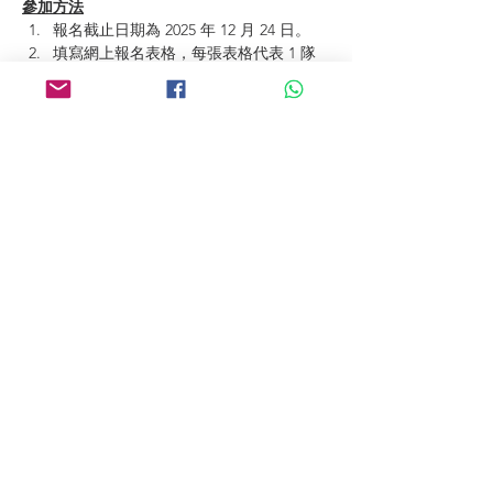
參加方法
報名截止日期為 2025 年 12 月 24 日。
填寫網上報名表格，每張表格代表 1 隊
參加競賽。
參賽隊伍請以支票方式繳交報名費。
學校須於報名後一星期內以郵寄或親身遞
交全數費用的支票到本會︰香港九龍尖沙
咀柯士甸路 17 號地下 5 號舖。信封面上
註明「亞太機械人聯盟競賽」。支票請抬
頭「R-kids Educational Centre Ltd」，
支票背面請填妥學校名稱、聯絡人及聯絡
電話。
賽程公佈日期為 2026 年 1 月 2 日，如隊
伍退出比賽，相關已繳交報名費一概不會
退還。
出賽確認書將於 2026 年 1 月 2 日，以 
WhatsApp 發出，如未有收到電子確認
書，請盡快聯絡本會。