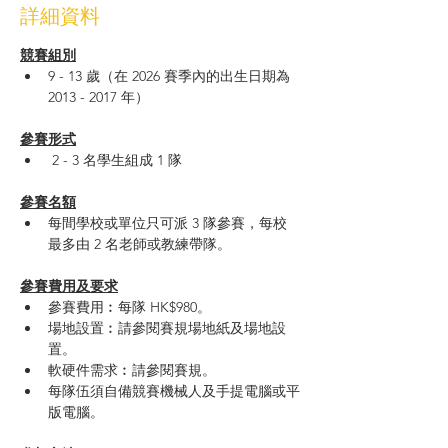
詳細資料
競賽組別
9 - 13 歲（在 2026 賽季內的出生日期為 
2013 - 2017 年）
參賽形式
 2 - 3 名學生組成 1 隊
參賽名額
每間學校或單位只可派 3 隊參賽，每校
最多由 2 名老師或教練帶隊。
參賽費用及要求
參賽費用︰每隊 HK$980。
場地設置︰請參閱賽規場地紙及場地設
置。 
軟硬件需求︰請參閱賽規。
每隊伍須自備競賽機械人及手提電腦或平
版電腦。