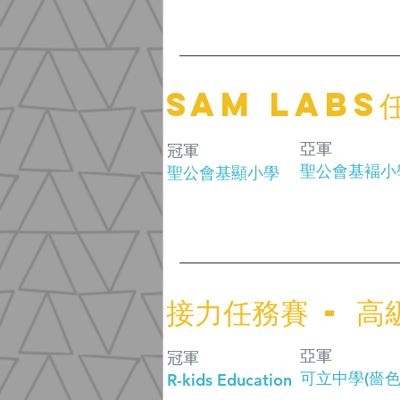
SAM Labs任
亞軍
冠軍
聖公會基褔小
聖公會基顯小學
接力任務賽 - 
亞軍
冠軍
可⽴中學(嗇⾊
R-kids Education