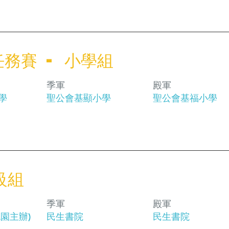
務賽 - 小學組
季軍
殿軍
學
聖公會基顯小學
聖公會基福小學
高級組
季軍
殿軍
園主辦)
民⽣書院
民⽣書院