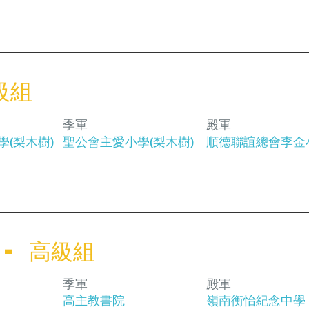
初級組
季軍
殿軍
(梨木樹)
聖公會主愛小學(梨木樹)
順德聯誼總會李⾦
- 高級組
季軍
殿軍
​高主教書院
​嶺南衡怡紀念中學